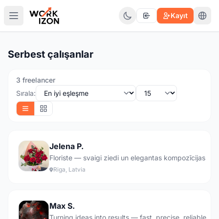
Kayıt
Serbest çalışanlar
3 freelancer
Sırala:
Jelena P.
Floriste — svaigi ziedi un elegantas kompozīcijas
Riga, Latvia
Max S.
Turning ideas into results — fast, precise, reliable