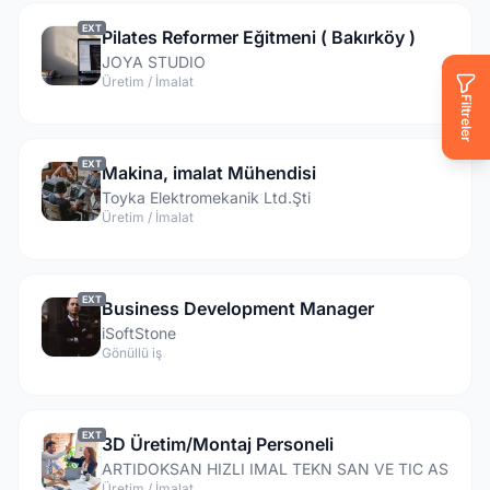
EXT
Pilates Reformer Eğitmeni ( Bakırköy )
JOYA STUDIO
Üretim / İmalat
Filtreler
EXT
Makina, imalat Mühendisi
Toyka Elektromekanik Ltd.Şti
Üretim / İmalat
EXT
Business Development Manager
iSoftStone
Gönüllü iş
EXT
3D Üretim/Montaj Personeli
ARTIDOKSAN HIZLI IMAL TEKN SAN VE TIC AS
Üretim / İmalat