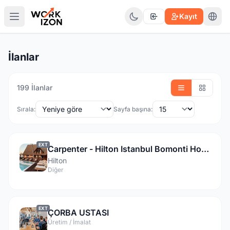
Kayıt
İlanlar
199 İlanlar
Sırala:
Sayfa başına:
EXT
Carpenter - Hilton Istanbul Bomonti Hotel & Conference Center
Hilton
Diğer
EXT
ÇORBA USTASI
Üretim / İmalat