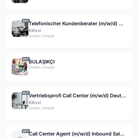
EXT
Telefonischer Kundenberater (m/w/d) Outbound Bestandskunden Telekommunikation
KiKxxl
Üretim / İmalat
EXT
BULAŞIKÇI
Üretim / İmalat
EXT
Vertriebsprofi Call Center (m/w/d) Deutsch | Basisgehalt: 1.300,- Euro
KiKxxl
Üretim / İmalat
EXT
Call Center Agent (m/w/d) Inbound Sales - deutschsprachig