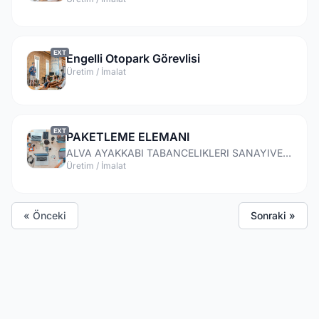
EXT
Engelli Otopark Görevlisi
Üretim / İmalat
EXT
PAKETLEME ELEMANI
ALVA AYAKKABI TABANCELIKLERI SANAYIVE TIC.LTD.STI.
Üretim / İmalat
« Önceki
Sonraki »