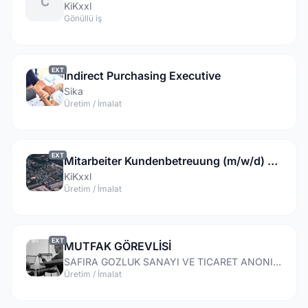
C
KiKxxl
Gönüllü iş
EXT
Indirect Purchasing Executive
Sika
Üretim / İmalat
EXT
Mitarbeiter Kundenbetreuung (m/w/d) Deutsch
KiKxxl
Üretim / İmalat
EXT
MUTFAK GÖREVLİSİ
SAFIRA GOZLUK SANAYI VE TICARET ANONIM SIRKETI
Üretim / İmalat