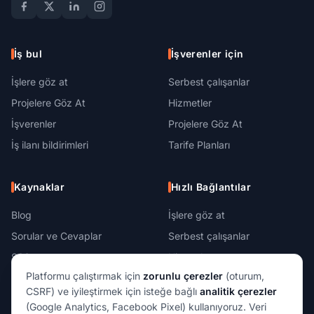
İş bul
İşverenler için
İşlere göz at
Serbest çalışanlar
Projelere Göz At
Hizmetler
İşverenler
Projelere Göz At
İş ilanı bildirimleri
Tarife Planları
Kaynaklar
Hızlı Bağlantılar
Blog
İşlere göz at
Sorular ve Cevaplar
Serbest çalışanlar
SSS
Hizmetler
Platformu çalıştırmak için
zorunlu çerezler
(oturum,
Referans Programı
Kayıt
CSRF) ve iyileştirmek için isteğe bağlı
analitik çerezler
Platform
Giriş yap
(Google Analytics, Facebook Pixel) kullanıyoruz. Veri