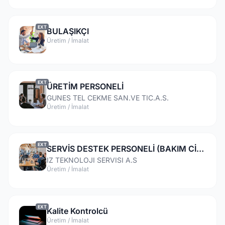
EXT
BULAŞIKÇI
Üretim / İmalat
EXT
ÜRETİM PERSONELİ
GUNES TEL CEKME SAN.VE TIC.A.S.
Üretim / İmalat
EXT
SERVİS DESTEK PERSONELİ (BAKIM CİHAZLARI)
IZ TEKNOLOJI SERVISI A.S
Üretim / İmalat
EXT
Kalite Kontrolcü
Üretim / İmalat