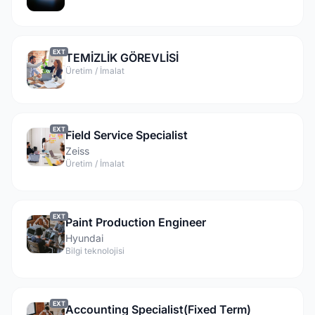
EXT
TEMİZLİK GÖREVLİSİ
Üretim / İmalat
EXT
Field Service Specialist
Zeiss
Üretim / İmalat
EXT
Paint Production Engineer
Hyundai
Bilgi teknolojisi
EXT
Accounting Specialist(Fixed Term)