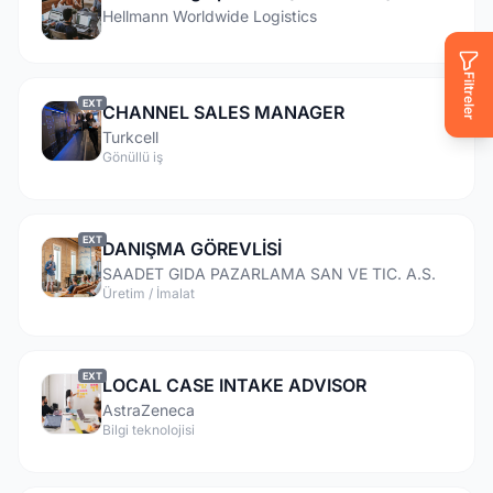
Hellmann Worldwide Logistics
Filtreler
EXT
CHANNEL SALES MANAGER
Turkcell
Gönüllü iş
EXT
DANIŞMA GÖREVLİSİ
SAADET GIDA PAZARLAMA SAN VE TIC. A.S.
Üretim / İmalat
EXT
LOCAL CASE INTAKE ADVISOR
AstraZeneca
Bilgi teknolojisi