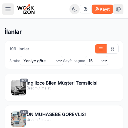
Kayıt
İlanlar
199 İlanlar
Sırala:
Sayfa başına:
EXT
İngilizce Bilen Müşteri Temsilcisi
Üretim / İmalat
EXT
ÖN MUHASEBE GÖREVLİSİ
Üretim / İmalat