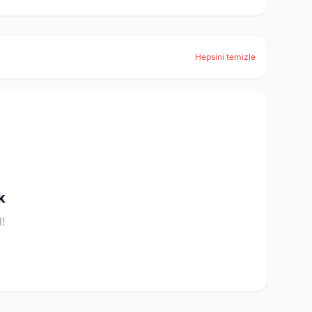
Hepsini temizle
k
l!