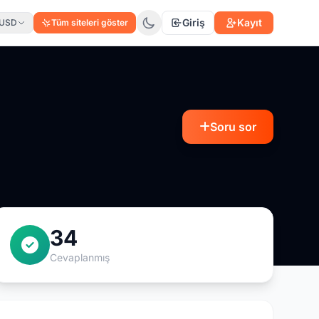
Giriş
Kayıt
USD
Tüm siteleri göster
Soru sor
34
Cevaplanmış