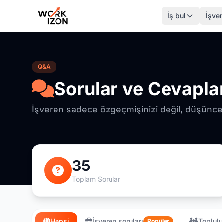
İş bul
İşver
Q&A
Sorular ve Cevapla
İşveren sadece özgeçmişinizi değil, düşüncel
35
Toplam Sorular
Hepsi
İşveren soruları
Toplulu
Popüler