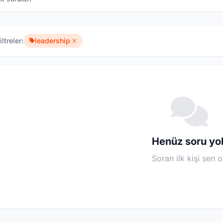
iltreler:
leadership
Henüz soru yo
Soran ilk kişi sen o