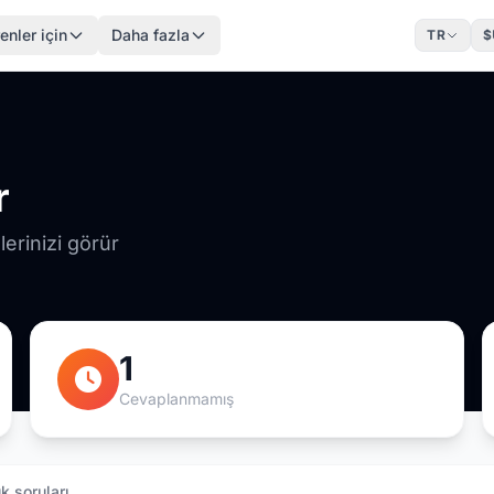
enler için
Daha fazla
TR
$
r
erinizi görür
1
Cevaplanmamış
k soruları