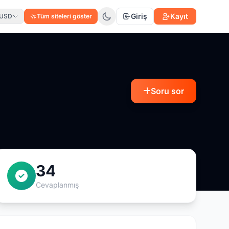
Giriş
Kayıt
USD
Tüm siteleri göster
Soru sor
34
Cevaplanmış