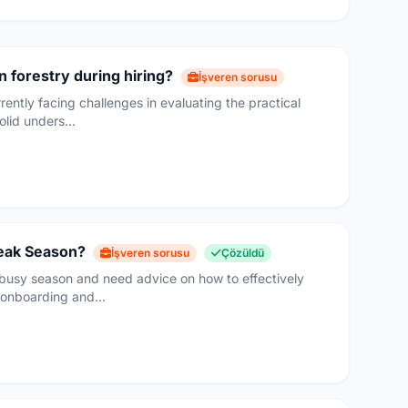
in forestry during hiring?
İşveren sorusu
ently facing challenges in evaluating the practical
olid unders...
Peak Season?
İşveren sorusu
Çözüldü
 busy season and need advice on how to effectively
 onboarding and...