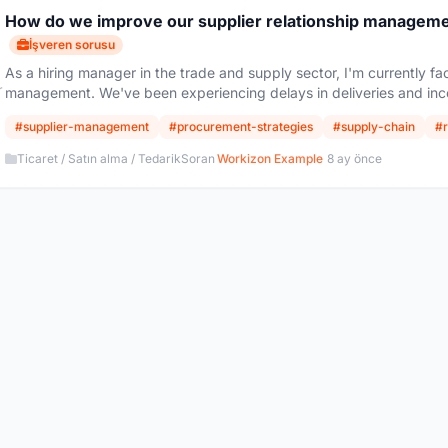
How do we improve our supplier relationship manageme
İşveren sorusu
As a hiring manager in the trade and supply sector, I'm currently fac
r
management. We've been experiencing delays in deliveries and inco
#supplier-management
#procurement-strategies
#supply-chain
#r
Ticaret / Satın alma / Tedarik
Soran
Workizon Example
8 ay önce