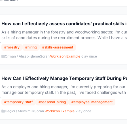
How can I effectively assess candidates' practical skills 
As a hiring manager in the forestry and woodworking sector, I'm curr
skills of candidates during the recruitment process. While I have a s
r
#forestry
#hiring
#skills-assessment
Orman / Ahşap işleme
Soran
Workizon Example
6 ay önce
How Can I Effectively Manage Temporary Staff During 
As an employer and hiring manager, I'm currently preparing for our
manage our temporary staff. In the past, I've faced challenges with
r
#temporary-staff
#seasonal-hiring
#employee-management
Geçici / Mevsimlik
Soran
Workizon Example
7 ay önce