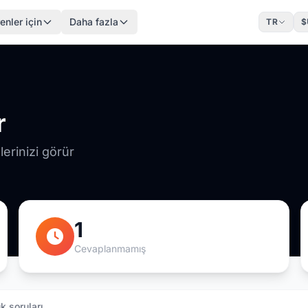
enler için
Daha fazla
TR
$
r
erinizi görür
1
Cevaplanmamış
k soruları