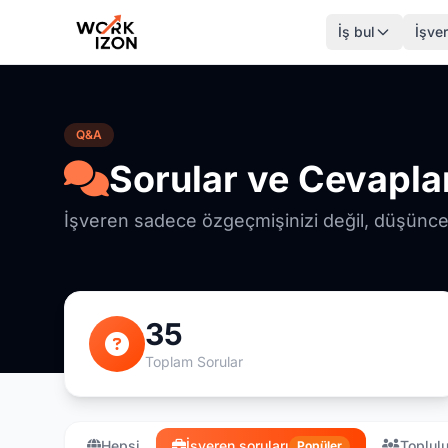
İş bul
İşver
Q&A
Sorular ve Cevapla
İşveren sadece özgeçmişinizi değil, düşüncel
35
Toplam Sorular
Hepsi
İşveren soruları
Toplulu
Popüler