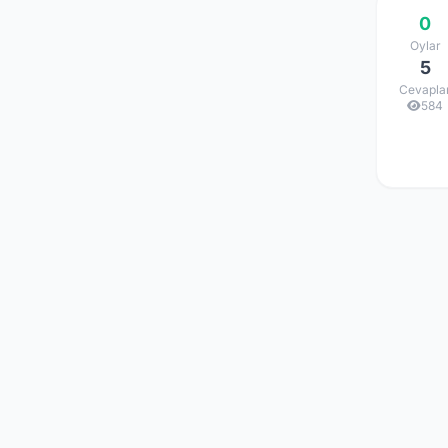
0
Oylar
5
Cevapla
584