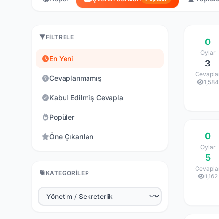
FILTRELE
0
Oylar
En Yeni
3
Cevapla
Cevaplanmamış
1,584
Kabul Edilmiş Cevapla
Popüler
0
Öne Çıkarılan
Oylar
5
Cevapla
KATEGORILER
1,162