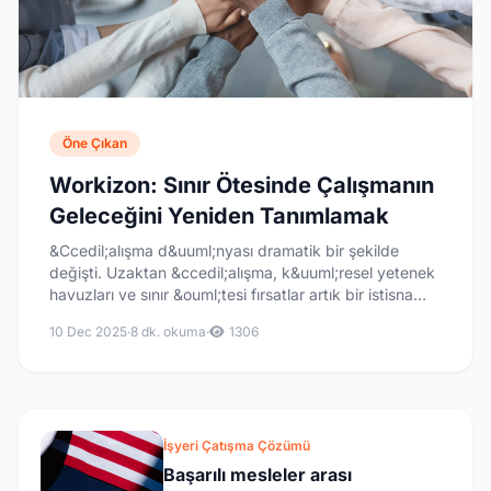
Öne Çıkan
Workizon: Sınır Ötesinde Çalışmanın
Geleceğini Yeniden Tanımlamak
&Ccedil;alışma d&uuml;nyası dramatik bir şekilde
değişti. Uzaktan &ccedil;alışma, k&uuml;resel yetenek
havuzları ve sınır &ouml;tesi fırsatlar artık bir istisna
değil - bunlar yeni norm. Ancak bu
10 Dec 2025
·
8 dk. okuma
·
1306
d&ouml;n&uuml;ş&...
İşyeri Çatışma Çözümü
Başarılı mesleler arası