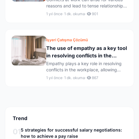
reasons and lead to tense relationships
among colleagues. On...
1 yıl önce
· 1 dk. okuma
·
901
İşyeri Çatışma Çözümü
The use of empathy as a key tool
in resolving conflicts in the
workplace
Empathy plays a key role in resolving
conflicts in the workplace, allowing
employees to find common...
1 yıl önce
· 1 dk. okuma
·
867
Trend
01
5 strategies for successful salary negotiations:
how to achieve a pay raise