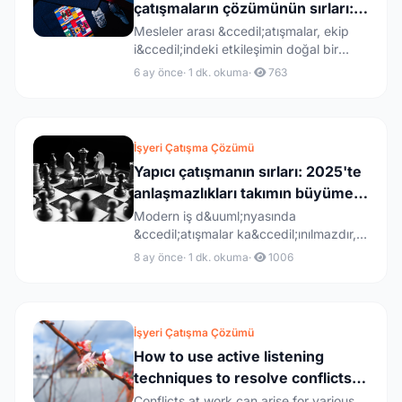
çatışmaların çözümünün sırları:
Takımda uyumlu işbirliği için 5
Mesleler arası &ccedil;atışmalar, ekip
i&ccedil;indeki etkileşimin doğal bir
strateji.
par&ccedil;asıdır. 2025...
6 ay önce
· 1 dk. okuma
·
763
İşyeri Çatışma Çözümü
Yapıcı çatışmanın sırları: 2025'te
anlaşmazlıkları takımın büyüme
fırsatlarına nasıl dönüştürebiliriz.
Modern iş d&uuml;nyasında
&ccedil;atışmalar ka&ccedil;ınılmazdır,
ancak bunların ekip i&ccedil;in b&...
8 ay önce
· 1 dk. okuma
·
1006
İşyeri Çatışma Çözümü
How to use active listening
techniques to resolve conflicts at
work
Conflicts at work can arise for various